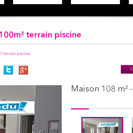
100m² terrain piscine
² terrain piscine
C
maison 108 m² 