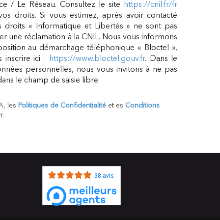
ce / Le Réseau. Consultez le site
https://cnil.fr/fr
vos droits. Si vous estimez, après avoir contacté
 droits « Informatique et Libertés » ne sont pas
er une réclamation à la CNIL. Nous vous informons
pposition au démarchage téléphonique « Bloctel »,
inscrire ici :
https://www.bloctel.gouv.fr
. Dans le
nnées personnelles, nous vous invitons à ne pas
ans le champ de saisie libre.
A, les
Politiques de Confidentialité
et es
Conditions
t.
38 avis