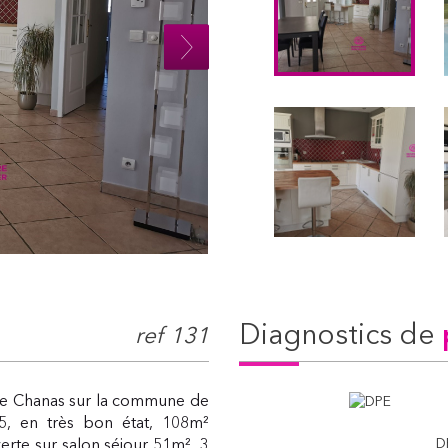
diagnostics de
ref 131
de Chanas sur la commune de
5, en très bon état, 108m²
D
rte sur salon séjour 51m², 3