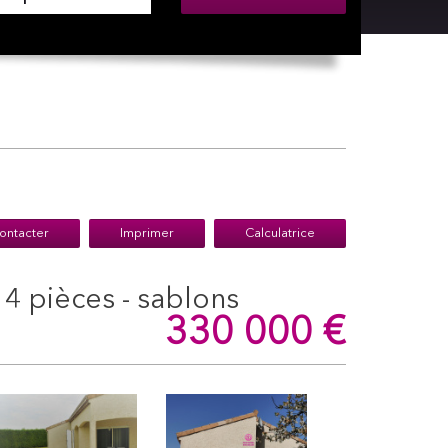
ontacter
Imprimer
Calculatrice
- 4 pièces - sablons
330 000
€