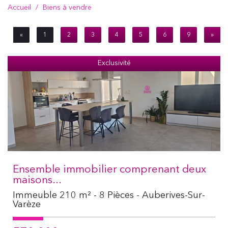
Accueil
Biens à vendre
«
1
2
3
4
5
6
9
»
Exclusivité
Ensemble immobilier comprenant deux
maisons...
Immeuble 210 m² - 8 Pièces - Auberives-Sur-
Varèze