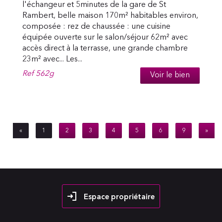
l'échangeur et 5minutes de la gare de St
Rambert, belle maison 170m² habitables environ,
composée : rez de chaussée : une cuisine
équipée ouverte sur le salon/séjour 62m² avec
accès direct à la terrasse, une grande chambre
23m² avec... Les...
Ref
562g
Voir le bien
«
1
2
3
4
5
6
9
»
Espace propriétaire