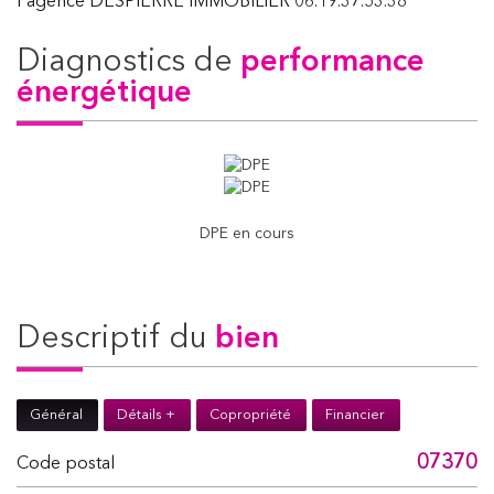
l'agence DESPIERRE IMMOBILIER 06.19.37.53.38
diagnostics de
performance
énergétique
DPE en cours
descriptif du
bien
Général
Détails +
Copropriété
Financier
07370
Code postal