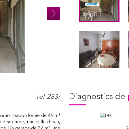
diagnostics de
ref 283r
isseurs maison louée de 46 m²
ne séparée, une salle d'eau,
D
be. Un garage de 22 m², une