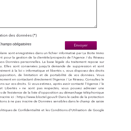
sation des données (*)
Champs obligatoires
Envoyer
mulaire sont enregistrées dans un fichier informatisé par La Boite Immo
t pour la gestion de la clientèle/prospects de l'Agence / du Réseau
vos Données personnelles. La base légale du traitement repose sur
eau. Elles sont conservées jusqu'à demande de suppression et sont
ément à la loi « informatique et libertés », vous disposez des droits
 d’opposition, de limitation et de portabilité de vos données. Vous
moment en contactant directement l’Agence / Le Réseau. Consultez le
ions sur vos droits. Si vous estimez, après avoir contacté l'Agence / le
 et Libertés » ne sont pas respectés, vous pouvez adresser une
s de l’existence de la liste d'opposition au démarchage téléphonique
nscrire ici : https://www.bloctel.gouv.fr Dans le cadre de la protection
tons à ne pas inscrire de Données sensibles dans le champ de saisie
olitiques de Confidentialité
et les
Conditions d'Utilisation
de Google