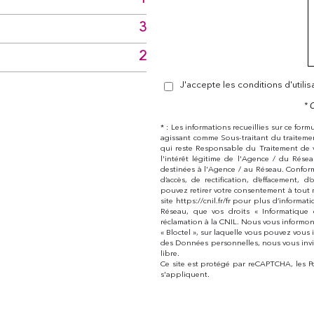
3
2
J'accepte les conditions d'utili
* 
* : Les informations recueillies sur ce for
agissant comme Sous-traitant du traitemen
qui reste Responsable du Traitement de 
l'intérêt légitime de l'Agence / du Rés
destinées à l'Agence / au Réseau. Conform
d’accès, de rectification, d’effacement,
pouvez retirer votre consentement à tout 
site https://cnil.fr/fr pour plus d’informat
Réseau, que vos droits « Informatique
réclamation à la CNIL. Nous vous informon
« Bloctel », sur laquelle vous pouvez vous i
des Données personnelles, nous vous invi
libre.
Ce site est protégé par reCAPTCHA, les
P
s'appliquent.