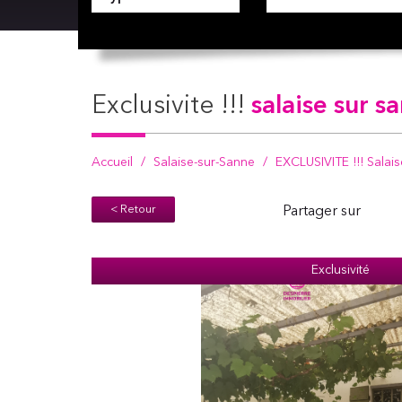
exclusivite !!!
salaise sur s
Accueil
Salaise-sur-Sanne
EXCLUSIVITE !!! Salai
< Retour
Partager sur
Exclusivité