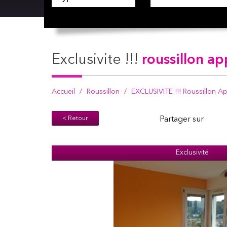
exclusivite !!!
roussillon a
Accueil
Roussillon
EXCLUSIVITE !!! Roussillon A
< Retour
Partager sur
Exclusivité