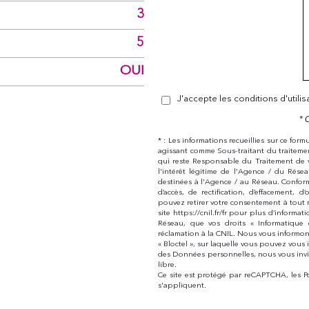
3
5
OUI
J'accepte les conditions d'utili
* 
* : Les informations recueillies sur ce for
agissant comme Sous-traitant du traitemen
qui reste Responsable du Traitement de 
l'intérêt légitime de l'Agence / du Rés
destinées à l'Agence / au Réseau. Conform
d’accès, de rectification, d’effacement,
pouvez retirer votre consentement à tout 
site https://cnil.fr/fr pour plus d’informat
Réseau, que vos droits « Informatique
réclamation à la CNIL. Nous vous informon
« Bloctel », sur laquelle vous pouvez vous i
des Données personnelles, nous vous invi
libre.
Ce site est protégé par reCAPTCHA, les
P
s'appliquent.