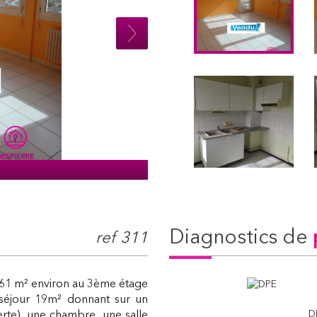
diagnostics de
ref 311
 61 m² environ au 3ème étage
/séjour 19m² donnant sur un
D
rte), une chambre, une salle