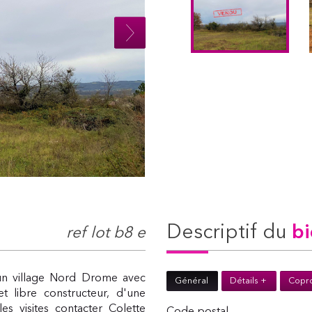
descriptif du
bi
ref lot b8 e
un village Nord Drome avec
Général
Détails +
Copro
et libre constructeur, d'une
es visites contacter Colette