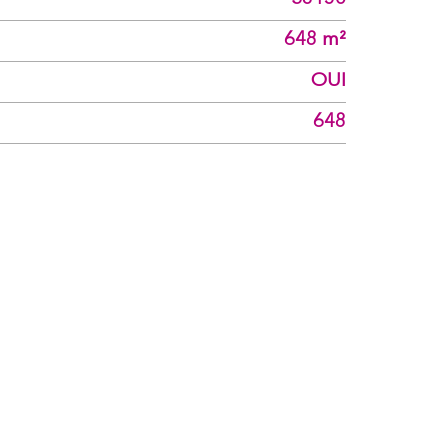
648 m²
OUI
648