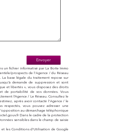
Envoyer
ans un fichier informatisé par La Boite Immo
lientèle/prospects de l'Agence / du Réseau
 La base légale du traitement repose sur
s jusqu'à demande de suppression et sont
ue et libertés », vous disposez des droits
on et de portabilité de vos données. Vous
ctement l’Agence / Le Réseau. Consultez le
s estimez, après avoir contacté l'Agence / le
as respectés, vous pouvez adresser une
te d'opposition au démarchage téléphonique
loctel.gouv.fr Dans le cadre de la protection
Données sensibles dans le champ de saisie
é
et les
Conditions d'Utilisation
de Google