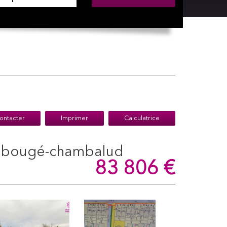
ontacter
Imprimer
Calculatrice
 - bougé-chambalud
83 806
€