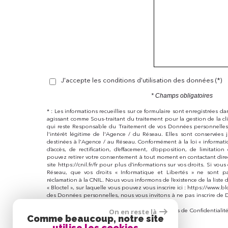
J'accepte les conditions d'utilisation des données (*)
* Champs obligatoires
* : Les informations recueillies sur ce formulaire sont enregistrées d
agissant comme Sous-traitant du traitement pour la gestion de la c
qui reste Responsable du Traitement de vos Données personnelles.
l'intérêt légitime de l'Agence / du Réseau. Elles sont conservée
destinées à l'Agence / au Réseau. Conformément à la loi « informatiq
d’accès, de rectification, d’effacement, d’opposition, de limitati
pouvez retirer votre consentement à tout moment en contactant dire
site https://cnil.fr/fr pour plus d’informations sur vos droits. Si vou
Réseau, que vos droits « Informatique et Libertés » ne sont p
réclamation à la CNIL. Nous vous informons de l’existence de la lis
« Bloctel », sur laquelle vous pouvez vous inscrire ici : https://www.b
des Données personnelles, nous vous invitons à ne pas inscrire de 
libre.
On en reste là
Ce site est protégé par reCAPTCHA, les
Politiques de Confidentialit
Comme beaucoup, notre site
s'appliquent.
utilise les cookies