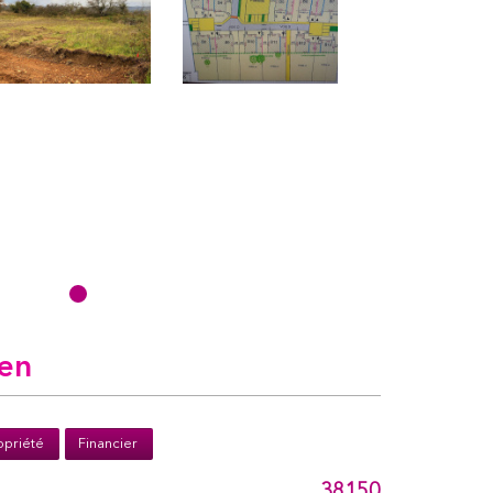
en
priété
Financier
38150