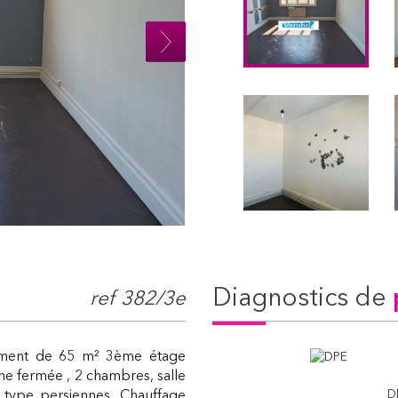
diagnostics de
ref 382/3e
tement de 65 m² 3ème étage
ne fermée , 2 chambres, salle
D
 type persiennes. Chauffage