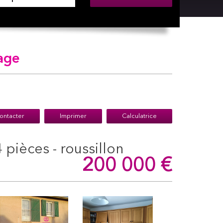
rage
ontacter
Imprimer
Calculatrice
4 pièces - roussillon
200 000
€