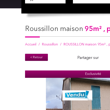
roussillon maison
95m² , p
Accueil
Roussillon
ROUSSILLON maison 95m² , pa
< Retour
Partager sur
Exclusivité