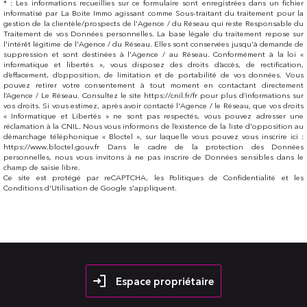
* : Les informations recueillies sur ce formulaire sont enregistrées dans un fichier
informatisé par La Boite Immo agissant comme Sous-traitant du traitement pour la
gestion de la clientèle/prospects de l'Agence / du Réseau qui reste Responsable du
Traitement de vos Données personnelles. La base légale du traitement repose sur
l'intérêt légitime de l'Agence / du Réseau. Elles sont conservées jusqu'à demande de
suppression et sont destinées à l'Agence / au Réseau. Conformément à la loi «
informatique et libertés », vous disposez des droits d’accès, de rectification,
d’effacement, d’opposition, de limitation et de portabilité de vos données. Vous
pouvez retirer votre consentement à tout moment en contactant directement
l’Agence / Le Réseau. Consultez le site https://cnil.fr/fr pour plus d’informations sur
vos droits. Si vous estimez, après avoir contacté l'Agence / le Réseau, que vos droits
« Informatique et Libertés » ne sont pas respectés, vous pouvez adresser une
réclamation à la CNIL. Nous vous informons de l’existence de la liste d'opposition au
démarchage téléphonique « Bloctel », sur laquelle vous pouvez vous inscrire ici :
https://www.bloctel.gouv.fr Dans le cadre de la protection des Données
personnelles, nous vous invitons à ne pas inscrire de Données sensibles dans le
champ de saisie libre.
Ce site est protégé par reCAPTCHA, les
Politiques de Confidentialité
et les
Conditions d'Utilisation
de Google s'appliquent.
Espace propriétaire