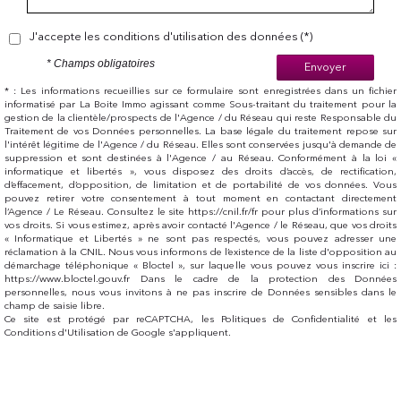
J'accepte les conditions d'utilisation des données (*)
* Champs obligatoires
Envoyer
* : Les informations recueillies sur ce formulaire sont enregistrées dans un fichier
informatisé par La Boite Immo agissant comme Sous-traitant du traitement pour la
gestion de la clientèle/prospects de l'Agence / du Réseau qui reste Responsable du
Traitement de vos Données personnelles. La base légale du traitement repose sur
l'intérêt légitime de l'Agence / du Réseau. Elles sont conservées jusqu'à demande de
suppression et sont destinées à l'Agence / au Réseau. Conformément à la loi «
informatique et libertés », vous disposez des droits d’accès, de rectification,
d’effacement, d’opposition, de limitation et de portabilité de vos données. Vous
pouvez retirer votre consentement à tout moment en contactant directement
l’Agence / Le Réseau. Consultez le site https://cnil.fr/fr pour plus d’informations sur
vos droits. Si vous estimez, après avoir contacté l'Agence / le Réseau, que vos droits
« Informatique et Libertés » ne sont pas respectés, vous pouvez adresser une
réclamation à la CNIL. Nous vous informons de l’existence de la liste d'opposition au
démarchage téléphonique « Bloctel », sur laquelle vous pouvez vous inscrire ici :
https://www.bloctel.gouv.fr Dans le cadre de la protection des Données
personnelles, nous vous invitons à ne pas inscrire de Données sensibles dans le
champ de saisie libre.
Ce site est protégé par reCAPTCHA, les
Politiques de Confidentialité
et les
Conditions d'Utilisation
de Google s'appliquent.