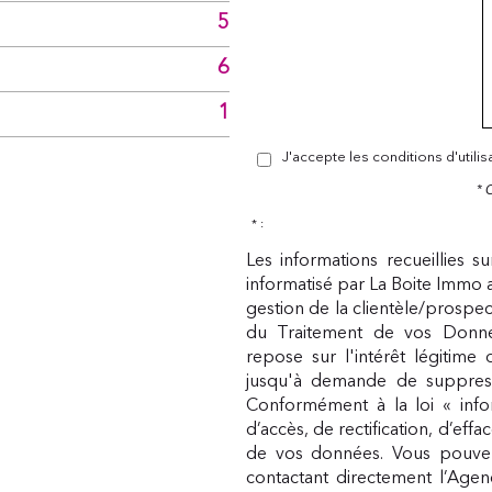
5
6
1
J'accepte les conditions d'utili
* 
* :
Les informations recueillies s
informatisé par La Boite Immo 
gestion de la clientèle/prospe
du Traitement de vos Donnée
repose sur l'intérêt légitime
jusqu'à demande de suppress
Conformément à la loi « infor
d’accès, de rectification, d’eff
de vos données. Vous pouvez
contactant directement l’Agen