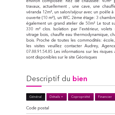
environ composée: Rez de chaussée: 40m² 
travaux, actuellement , une cave, une chauf
véranda 12m², un salon/séjour avec un poêle à 
ouverte (10 m²), un WC. 2ème étage: 3 chambres
également un grand atelier de 50m² Le tout su
330 m² clos. Isolation par l'extérieur, volets
vitrage bois, chauffe eau thermodynamique, cha
bois. Proche de toutes les commodités: école,
les visites veuillez contacter Audrey, Ag
07.88.91.54.85 Les informations sur les risque
sont disponibles sur le site Géorisques
descriptif du
bien
Général
Détails +
Copropriété
Financier
Code postal