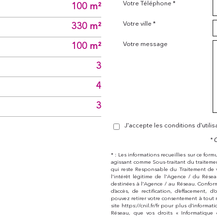
Votre Téléphone *
100 m²
Votre ville *
330 m²
Votre message
100 m²
3
4
3
J'accepte les conditions d'utili
* 
* : Les informations recueillies sur ce for
agissant comme Sous-traitant du traitemen
qui reste Responsable du Traitement de 
l'intérêt légitime de l'Agence / du Rés
destinées à l'Agence / au Réseau. Conform
d’accès, de rectification, d’effacement,
pouvez retirer votre consentement à tout 
site https://cnil.fr/fr pour plus d’informat
Réseau, que vos droits « Informatique