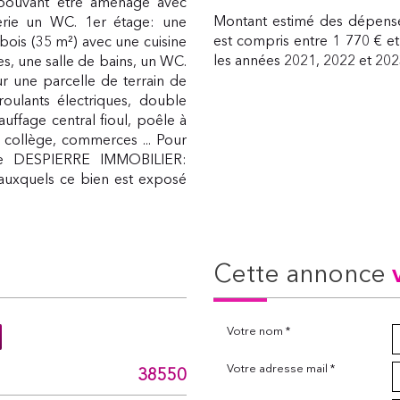
pouvant être aménagé avec
Montant estimé des dépense
ferie un WC. 1er étage: une
est compris entre 1 770 € et
bois (35 m²) avec une cuisine
les années 2021, 2022 et 20
, une salle de bains, un WC.
r une parcelle de terrain de
 roulants électriques, double
uffage central fioul, poêle à
 collège, commerces ... Pour
ence DESPIERRE IMMOBILIER:
s auxquels ce bien est exposé
cette annonce
Votre nom *
Votre adresse mail *
38550