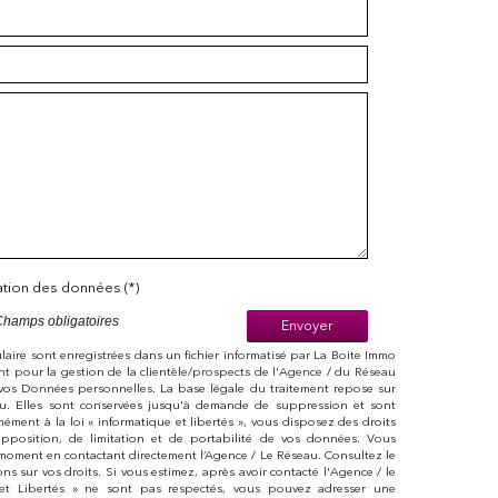
sation des données (*)
Champs obligatoires
Envoyer
mulaire sont enregistrées dans un fichier informatisé par La Boite Immo
t pour la gestion de la clientèle/prospects de l'Agence / du Réseau
vos Données personnelles. La base légale du traitement repose sur
eau. Elles sont conservées jusqu'à demande de suppression et sont
ément à la loi « informatique et libertés », vous disposez des droits
 d’opposition, de limitation et de portabilité de vos données. Vous
moment en contactant directement l’Agence / Le Réseau. Consultez le
ions sur vos droits. Si vous estimez, après avoir contacté l'Agence / le
 et Libertés » ne sont pas respectés, vous pouvez adresser une