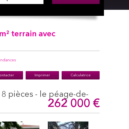
m² terrain avec
endances
ontacter
Imprimer
Calculatrice
262 000
€