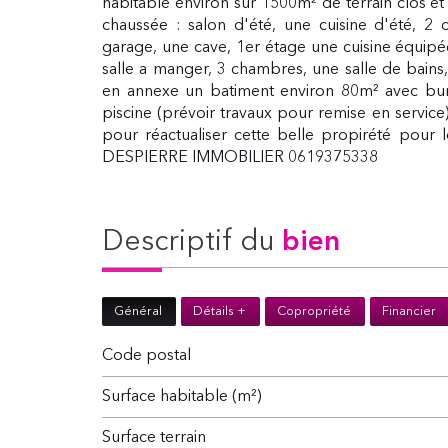
habitable environ sur 1500m² de terrain clos 
chaussée : salon d'été, une cuisine d'été, 2 
garage, une cave, 1er étage une cuisine équipé
salle a manger, 3 chambres, une salle de bains
en annexe un batiment environ 80m² avec bure
piscine (prévoir travaux pour remise en service)
pour réactualiser cette belle propirété pour l
DESPIERRE IMMOBILIER 0619375338
descriptif du
bien
Général
Détails +
Copropriété
Financier
Code postal
Surface habitable (m²)
surface terrain