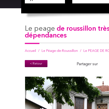
le peage
de roussillon tr
dépendances
Accueil
Le Péage-de-Roussillon
Le PEAGE DE ROU
< Retour
Partager sur