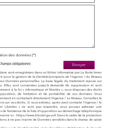
sation des données (*)
Champs obligatoires
Envoyer
mulaire sont enregistrées dans un fichier informatisé par La Boite Immo
t pour la gestion de la clientèle/prospects de l'Agence / du Réseau
vos Données personnelles. La base légale du traitement repose sur
eau. Elles sont conservées jusqu'à demande de suppression et sont
ément à la loi « informatique et libertés », vous disposez des droits
 d’opposition, de limitation et de portabilité de vos données. Vous
moment en contactant directement l’Agence / Le Réseau. Consultez le
ions sur vos droits. Si vous estimez, après avoir contacté l'Agence / le
 et Libertés » ne sont pas respectés, vous pouvez adresser une
s de l’existence de la liste d'opposition au démarchage téléphonique
nscrire ici : https://www.bloctel.gouv.fr Dans le cadre de la protection
tons à ne pas inscrire de Données sensibles dans le champ de saisie