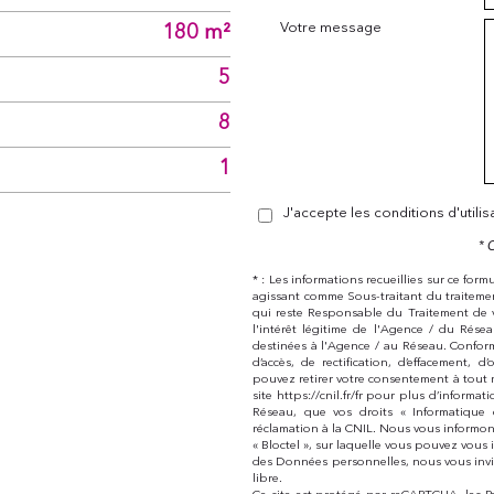
Votre message
180 m²
5
8
1
J'accepte les conditions d'utili
* 
* : Les informations recueillies sur ce for
agissant comme Sous-traitant du traitemen
qui reste Responsable du Traitement de 
l'intérêt légitime de l'Agence / du Rés
destinées à l'Agence / au Réseau. Conform
d’accès, de rectification, d’effacement,
pouvez retirer votre consentement à tout 
site https://cnil.fr/fr pour plus d’informat
Réseau, que vos droits « Informatique
réclamation à la CNIL. Nous vous informon
« Bloctel », sur laquelle vous pouvez vous i
des Données personnelles, nous vous invi
libre.