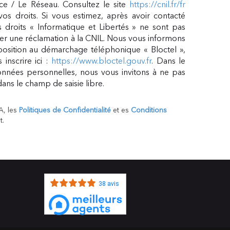
ce / Le Réseau. Consultez le site
https://cnil.fr/fr
vos droits. Si vous estimez, après avoir contacté
 droits « Informatique et Libertés » ne sont pas
er une réclamation à la CNIL. Nous vous informons
pposition au démarchage téléphonique « Bloctel »,
inscrire ici :
https://www.bloctel.gouv.fr
. Dans le
nnées personnelles, nous vous invitons à ne pas
ans le champ de saisie libre.
A, les
Politiques de Confidentialité
et es
Conditions
t.
38 avis