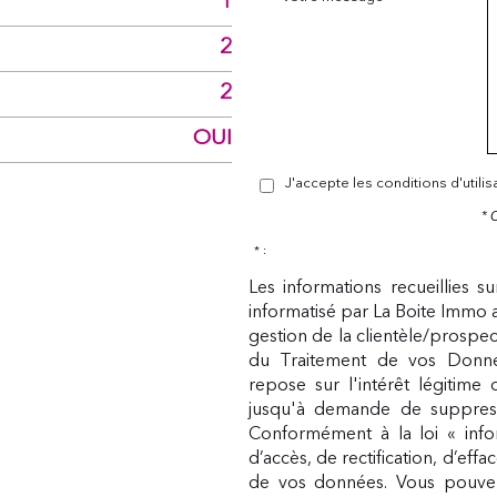
1
2
2
OUI
J'accepte les conditions d'utili
* 
* :
Les informations recueillies s
informatisé par La Boite Immo 
gestion de la clientèle/prospe
du Traitement de vos Donnée
repose sur l'intérêt légitime
jusqu'à demande de suppress
Conformément à la loi « infor
d’accès, de rectification, d’eff
de vos données. Vous pouvez