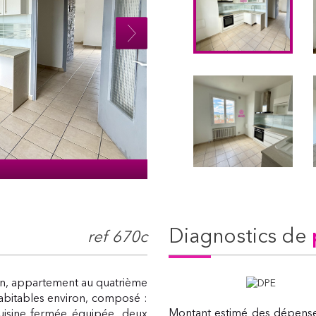
diagnostics de
ref 670c
n, appartement au quatrième
abitables environ, composé :
Montant estimé des dépense
uisine fermée équipée, deux