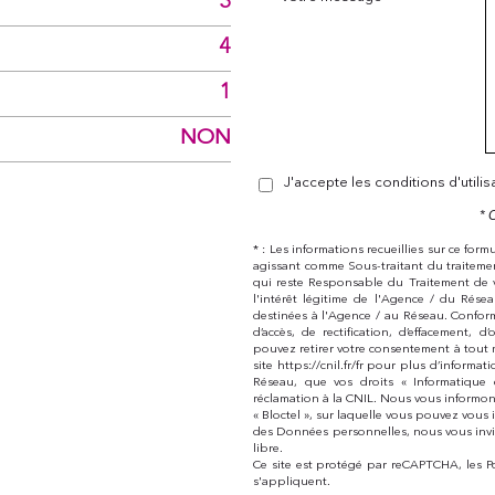
3
4
1
NON
J'accepte les conditions d'utili
* 
* : Les informations recueillies sur ce for
agissant comme Sous-traitant du traitemen
qui reste Responsable du Traitement de 
l'intérêt légitime de l'Agence / du Rés
destinées à l'Agence / au Réseau. Conform
d’accès, de rectification, d’effacement,
pouvez retirer votre consentement à tout 
site https://cnil.fr/fr pour plus d’informat
Réseau, que vos droits « Informatique
réclamation à la CNIL. Nous vous informon
« Bloctel », sur laquelle vous pouvez vous i
des Données personnelles, nous vous invi
libre.
Ce site est protégé par reCAPTCHA, les
P
s'appliquent.