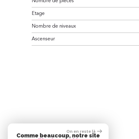
Nombre de pièces
Etage
Nombre de niveaux
Ascenseur
On en reste là
Comme beaucoup, notre site