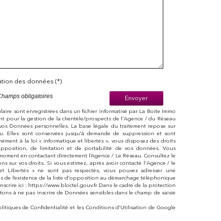
sation des données (*)
Champs obligatoires
Envoyer
mulaire sont enregistrées dans un fichier informatisé par La Boite Immo
t pour la gestion de la clientèle/prospects de l'Agence / du Réseau
vos Données personnelles. La base légale du traitement repose sur
eau. Elles sont conservées jusqu'à demande de suppression et sont
ément à la loi « informatique et libertés », vous disposez des droits
 d’opposition, de limitation et de portabilité de vos données. Vous
moment en contactant directement l’Agence / Le Réseau. Consultez le
ions sur vos droits. Si vous estimez, après avoir contacté l'Agence / le
 et Libertés » ne sont pas respectés, vous pouvez adresser une
s de l’existence de la liste d'opposition au démarchage téléphonique
nscrire ici : https://www.bloctel.gouv.fr Dans le cadre de la protection
tons à ne pas inscrire de Données sensibles dans le champ de saisie
olitiques de Confidentialité
et les
Conditions d'Utilisation
de Google