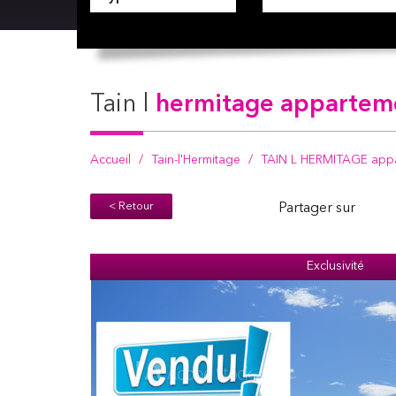
tain l
hermitage appartemen
Accueil
Tain-l'Hermitage
TAIN L HERMITAGE appar
< Retour
Partager sur
Exclusivité