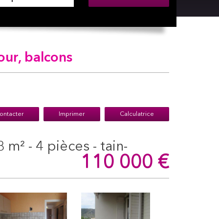
ur, balcons
ontacter
Imprimer
Calculatrice
110 000
€