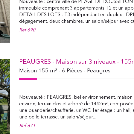
Nouveauté : centre ville de PEAGE DE ROUSSILLON 
immeuble comprenant 3 appartements T2 et un app
DETAIL DES LOTS : T3 indépendant en duplex : DPE 
dégagement, deux chambres, un salon/séjour avec cui
Ref
690
PEAUGRES - Maison sur 3 niveaux - 155m
Maison 155 m² - 6 Pièces - Peaugres
Nouveauté : PEAUGRES, bel environnement, maison A
environ, terrain clos et arboré de 1442m², composée 
une buanderie/chaufferie, un WC 1er étage : un hall,
une belle terrasse, un salon/séjour,...
Ref
671