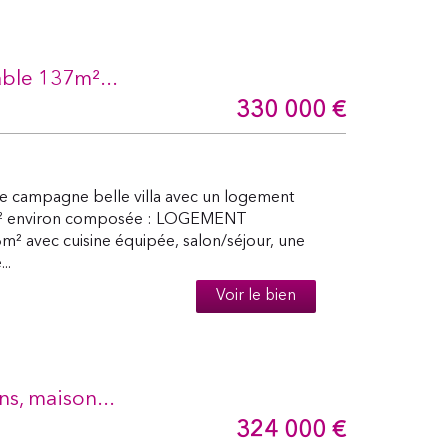
ble 137m²...
330 000
€
campagne belle villa avec un logement
3m² environ composée : LOGEMENT
m² avec cuisine équipée, salon/séjour, une
..
Voir le bien
s, maison...
324 000
€