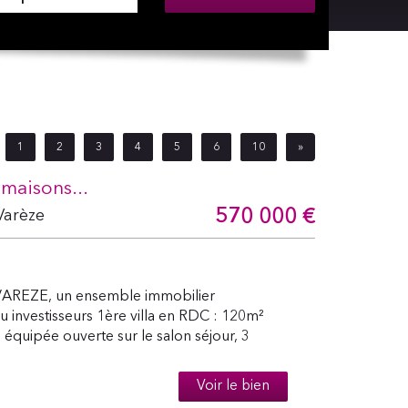
1
2
3
4
5
6
10
»
maisons...
570 000
€
Varèze
AREZE, un ensemble immobilier
u investisseurs 1ère villa en RDC : 120m²
équipée ouverte sur le salon séjour, 3
Voir le bien