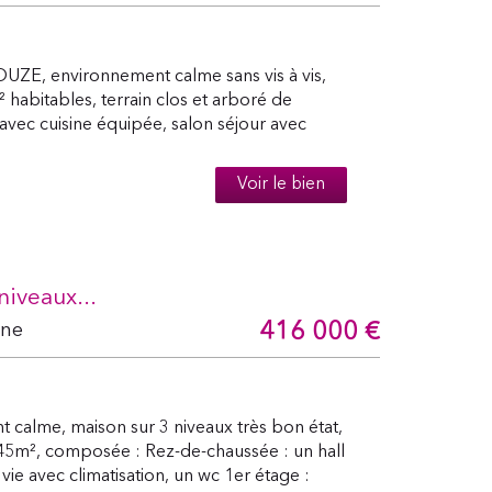
E, environnement calme sans vis à vis,
 habitables, terrain clos et arboré de
vec cuisine équipée, salon séjour avec
Voir le bien
iveaux...
416 000
€
ône
alme, maison sur 3 niveaux très bon état,
945m², composée : Rez-de-chaussée : un hall
vie avec climatisation, un wc 1er étage :