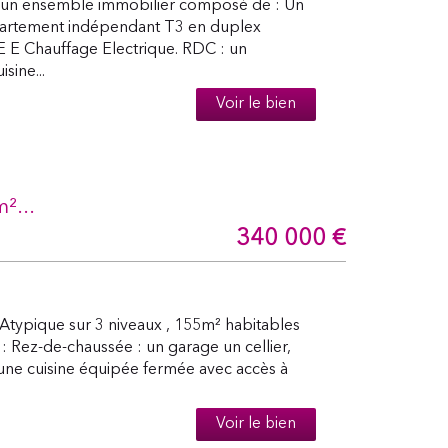
un ensemble immobilier composé de : Un
artement indépendant T3 en duplex
E Chauffage Electrique. RDC : un
sine...
Voir le bien
²...
340 000
€
typique sur 3 niveaux , 155m² habitables
: Rez-de-chaussée : un garage un cellier,
 une cuisine équipée fermée avec accès à
Voir le bien