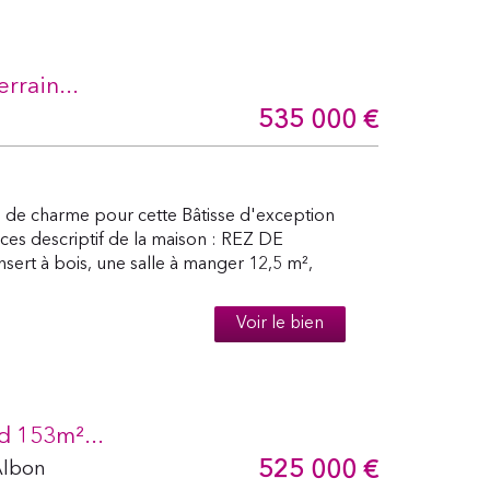
rrain...
535 000
€
e charme pour cette Bâtisse d'exception
ces descriptif de la maison : REZ DE
sert à bois, une salle à manger 12,5 m²,
Voir le bien
d 153m²...
525 000
€
Albon